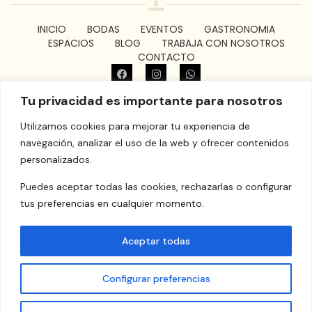
INICIO
BODAS
EVENTOS
GASTRONOMIA
ESPACIOS
BLOG
TRABAJA CON NOSOTROS
CONTACTO
grupomarinaalta@gmail.com
Tu privacidad es importante para nosotros
© Masia Vistalegre​ | Camino de Alcublas, s/n, 46117 Bétera,
Valencia
Utilizamos cookies para mejorar tu experiencia de
navegación, analizar el uso de la web y ofrecer contenidos
personalizados.
Puedes aceptar todas las cookies, rechazarlas o configurar
tus preferencias en cualquier momento.
Aceptar todas
Configurar preferencias
Aviso Legal
Política de cookies