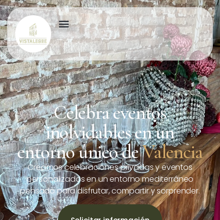
Celebra eventos
inolvidables en un
entorno único de
Valencia
Creamos celebraciones privadas y eventos
personalizados en un entorno mediterráneo
pensado para disfrutar, compartir y sorprender.