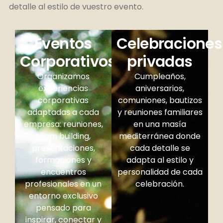
detalle al estilo de vuestro evento.
Eventos
Celebraciones
Corporativos
privadas
Organizamos
Cumpleaños,
experiencias
aniversarios,
corporativas
comuniones, bautizos
adaptadas a cada
y reuniones familiares
empresa: reuniones,
en una masía
team building,
mediterránea donde
presentaciones,
cada detalle se
formaciones y
adapta al estilo y
encuentros
personalidad de cada
profesionales en un
celebración.
entorno exclusivo
pensado para
inspirar, conectar y