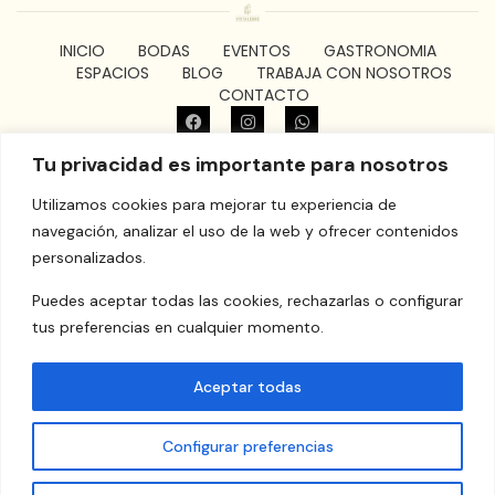
INICIO
BODAS
EVENTOS
GASTRONOMIA
ESPACIOS
BLOG
TRABAJA CON NOSOTROS
CONTACTO
grupomarinaalta@gmail.com
Tu privacidad es importante para nosotros
© Masia Vistalegre​ | Camino de Alcublas, s/n, 46117 Bétera,
Valencia
Utilizamos cookies para mejorar tu experiencia de
navegación, analizar el uso de la web y ofrecer contenidos
personalizados.
Puedes aceptar todas las cookies, rechazarlas o configurar
tus preferencias en cualquier momento.
Aceptar todas
Configurar preferencias
Aviso Legal
Política de cookies