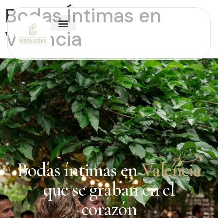
Bodas Íntimas en
Valencia
Bodas íntimas en
Valencia
que se graban en el
corazón