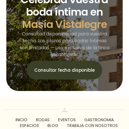
boda íntima en
Masía Vistalegre
Consultad disponibilidad para vuestra
fecha. Las plazas para bodas íntimas
son limitadas — uso exclusivo de la finca
garantizado.
Consultar fecha disponible
INICIO
BODAS
EVENTOS
GASTRONOMIA
ESPACIOS
BLOG
TRABAJA CON NOSOTROS